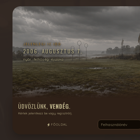
JELENLEGI IC IDŐ
2006. AUGUSZTUS 7.
nyár · felhős ég · éjszaka
ÜDVÖZLÜNK,
VENDÉG
.
Kérlek jelentkezz be vagy regisztrálj.
FŐOLDAL