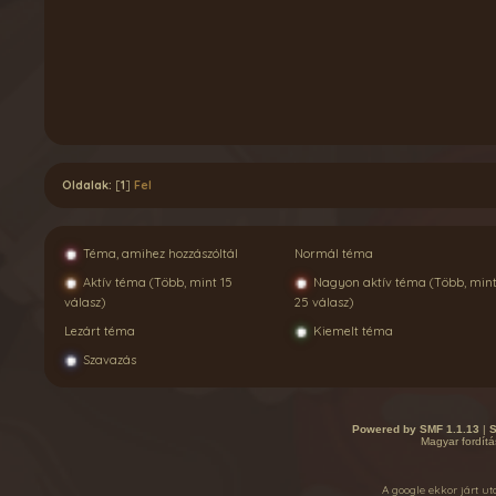
Oldalak:
[
1
]
Fel
Téma, amihez hozzászóltál
Normál téma
Aktív téma (Több, mint 15
Nagyon aktív téma (Több, min
válasz)
25 válasz)
Lezárt téma
Kiemelt téma
Szavazás
Powered by SMF 1.1.13
|
S
Magyar fordítá
A google ekkor járt ut