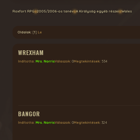
Roxfort RPG
2005/2006-os tanév
A Királyság egyéb részei
Wales
Oldalak:
[
1
]
Le
WREXHAM
Indította:
Mrs. Norris
Válaszok:
0
Megtekintések:
534
BANGOR
Indította:
Mrs. Norris
Válaszok:
0
Megtekintések:
324